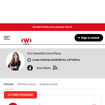
09 AGO 2026
,
Actualizado
06:05
Elige tu ciudad
Con Jeanette Leyva Reus
Lunes a Viernes de 06:00 hrs. a 07:00 hrs.
Suscríbete
Portada
Últimos audios
Quiénes somos