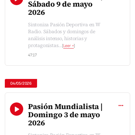
Sábado 9 de mayo
2026
Sintoniza Pasión Deportiva en W
Radio. Sábados y domingos de
análisis intenso, historias y
protagonistas
...
[
Leer +
]
47:17
04/05/2026
Compartir
Pasión Mundialista |
Domingo 3 de mayo
2026