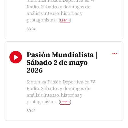
Sintoniza Pasión Deportiva en W
Radio. Sábados y domingos de
análisis intenso, historias y
protagonistas
...
[
Leer +
]
53:24
Compartir
Pasión Mundialista |
Sábado 2 de mayo
2026
Sintoniza Pasión Deportiva en W
Radio. Sábados y domingos de
análisis intenso, historias y
protagonistas
...
[
Leer +
]
50:42