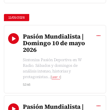
11/05/2026
Compartir
Pasión Mundialista |
Domingo 10 de mayo
2026
Sintoniza Pasión Deportiva en W
Radio. Sábados y domingos de
análisis intenso, historias y
protagonistas
...
[
Leer +
]
52:46
Compartir
Pasión Mundialista |