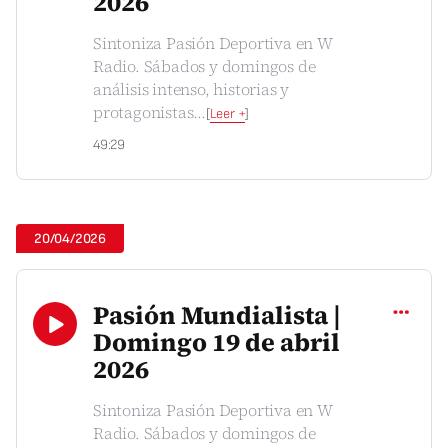
2026
Sintoniza Pasión Deportiva en W
Radio. Sábados y domingos de
análisis intenso, historias y
protagonistas
...
[
Leer +
]
49:29
20/04/2026
Compartir
Pasión Mundialista |
Domingo 19 de abril
2026
Sintoniza Pasión Deportiva en W
Radio. Sábados y domingos de