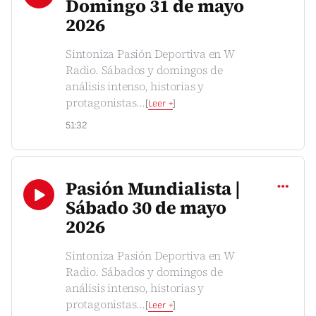
Domingo 31 de mayo
2026
Sintoniza Pasión Deportiva en W
Radio. Sábados y domingos de
análisis intenso, historias y
protagonistas
...
[
Leer +
]
51:32
Compartir
Pasión Mundialista |
Sábado 30 de mayo
2026
Sintoniza Pasión Deportiva en W
Radio. Sábados y domingos de
análisis intenso, historias y
protagonistas
...
[
Leer +
]