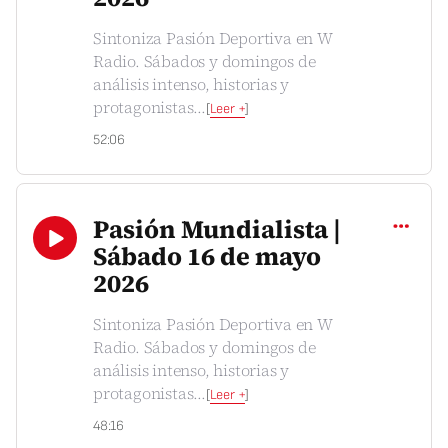
Sintoniza Pasión Deportiva en W
Radio. Sábados y domingos de
análisis intenso, historias y
protagonistas
...
[
Leer +
]
52:06
Compartir
Pasión Mundialista |
Sábado 16 de mayo
2026
Sintoniza Pasión Deportiva en W
Radio. Sábados y domingos de
análisis intenso, historias y
protagonistas
...
[
Leer +
]
48:16