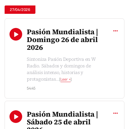
27/04/2026
Compartir
Pasión Mundialista |
Domingo 26 de abril
2026
Sintoniza Pasión Deportiva en W
Radio. Sábados y domingos de
análisis intenso, historias y
protagonistas
...
[
Leer +
]
54:45
Compartir
Pasión Mundialista |
Sábado 25 de abril