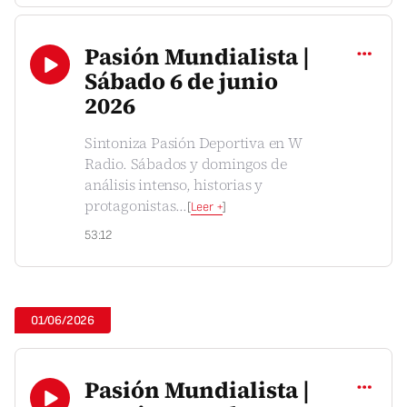
Compartir
Pasión Mundialista |
Sábado 6 de junio
2026
Sintoniza Pasión Deportiva en W
Radio. Sábados y domingos de
análisis intenso, historias y
protagonistas
...
[
Leer +
]
53:12
01/06/2026
Compartir
Pasión Mundialista |