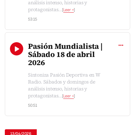
análisis intenso, historias y
protagonistas
...
[
Leer +
]
53:15
Compartir
Pasión Mundialista |
Sábado 18 de abril
2026
Sintoniza Pasión Deportiva en W
Radio. Sábados y domingos de
análisis intenso, historias y
protagonistas
...
[
Leer +
]
50:51
13/04/2026