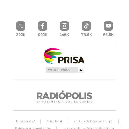
302K
902K
146K
78.6K
66.5K
Directorio W
Aviso legal
Política de Cookies Europa
Defensoria de Audiencia
Responsable de Derecho de Réplica