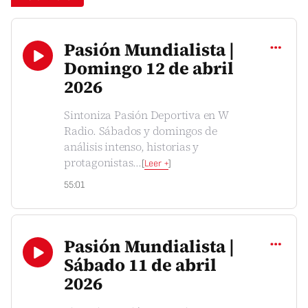
Compartir
Pasión Mundialista |
Domingo 12 de abril
2026
Sintoniza Pasión Deportiva en W
Radio. Sábados y domingos de
análisis intenso, historias y
protagonistas
...
[
Leer +
]
55:01
Compartir
Pasión Mundialista |
Sábado 11 de abril
2026