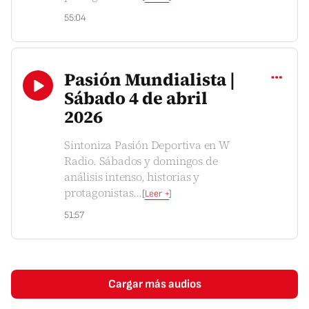
55:04
Compartir
Pasión Mundialista |
Sábado 4 de abril
2026
Sintoniza Pasión Deportiva en W
Radio. Sábados y domingos de
análisis intenso, historias y
protagonistas
...
[
Leer +
]
51:57
Cargar más audios