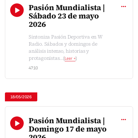
Pasión Mundialista |
Sábado 23 de mayo
2026
Sintoniza Pasión Deportiva en W
Radio. Sábados y domingos de
análisis intenso, historias y
protagonistas
...
[
Leer +
]
47:10
18/05/2026
Compartir
Pasión Mundialista |
Domingo 17 de mayo
2026