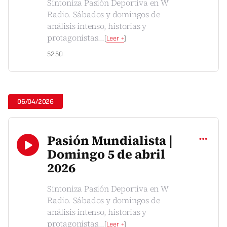
Sintoniza Pasión Deportiva en W
Radio. Sábados y domingos de
análisis intenso, historias y
protagonistas
...
[
Leer +
]
52:50
06/04/2026
Compartir
Pasión Mundialista |
Domingo 5 de abril
2026
Sintoniza Pasión Deportiva en W
Radio. Sábados y domingos de
análisis intenso, historias y
protagonistas
...
[
Leer +
]