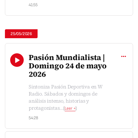
41:55
25/05/2026
Compartir
Pasión Mundialista |
Domingo 24 de mayo
2026
Sintoniza Pasión Deportiva en W
Radio. Sábados y domingos de
análisis intenso, historias y
protagonistas
...
[
Leer +
]
54:28
Compartir