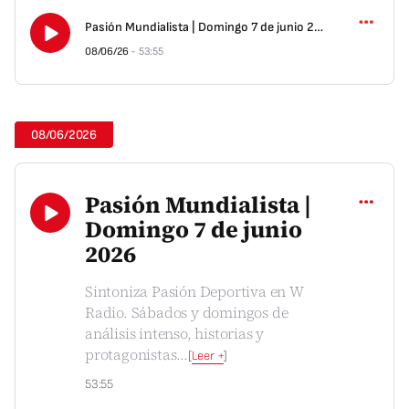
Pasión Mundialista | Domingo 7 de junio 2026
08/06/26
-
53:55
08/06/2026
Compartir
Pasión Mundialista |
Domingo 7 de junio
2026
Sintoniza Pasión Deportiva en W
Radio. Sábados y domingos de
análisis intenso, historias y
protagonistas
...
[
Leer +
]
53:55