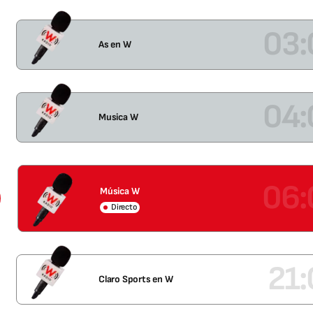
03:
As en W
04:
Musica W
06:
Música W
Directo
21
Claro Sports en W