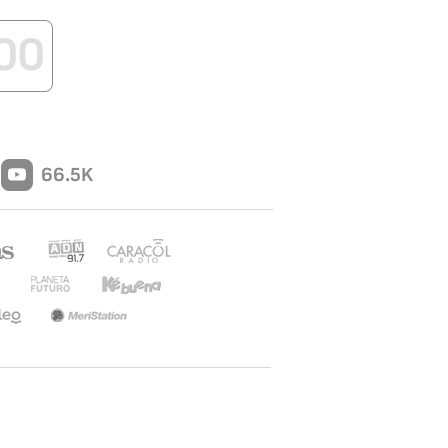
00
66.5K