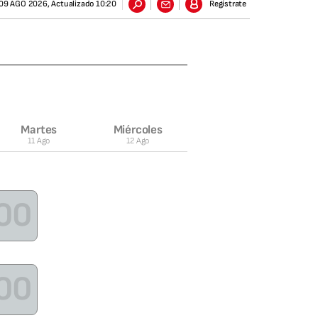
09 AGO 2026
,
Actualizado
10:20
Regístrate
M
artes
M
iércoles
11 Ago
12 Ago
00
00