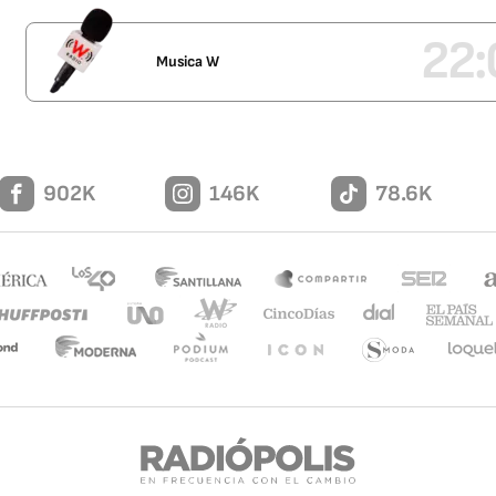
22:
Musica W
902K
146K
78.6K