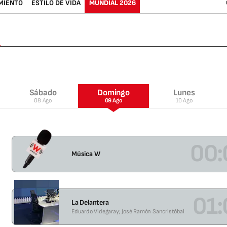
MIENTO
ESTILO DE VIDA
MUNDIAL 2026
S
ábado
D
omingo
L
unes
08 Ago
09 Ago
10 Ago
00:
Música W
01:
La Delantera
Eduardo Videgaray; José Ramón Sancristóbal