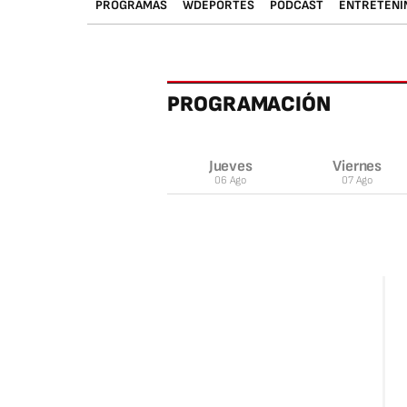
PROGRAMAS
WDEPORTES
PODCAST
ENTRETENI
PROGRAMACIÓN
J
ueves
V
iernes
06 Ago
07 Ago