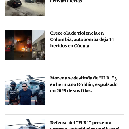
activan alertas
Crece ola de violencia en
Colombia, autobomba deja 14
heridos en Cúcuta
Morena se deslinda de “El R1” y
su hermano Roldán, expulsado
en 2025 de sus filas.
Defensa del “El R1” presenta
amparo, autoridades analizan el