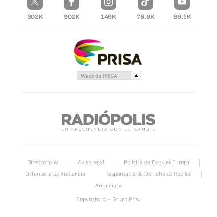
302K
902K
146K
78.6K
66.5K
Directorio W
Aviso legal
Política de Cookies Europa
Defensoria de Audiencia
Responsable de Derecho de Réplica
Anúnciate
Copyright © - Grupo Prisa