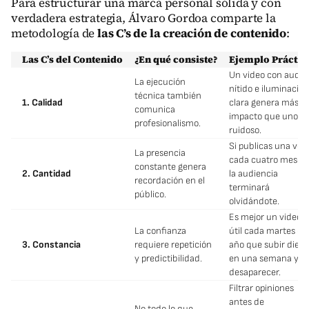
Para estructurar una marca personal sólida y con
verdadera estrategia, Álvaro Gordoa comparte la
metodología de
las C’s de la creación de contenido
:
Las C’s del Contenido
¿En qué consiste?
Ejemplo Práctic
Un video con audio
La ejecución
nítido e iluminación
técnica también
1. Calidad
clara genera más
comunica
impacto que uno
profesionalismo.
ruidoso.
Si publicas una vez
La presencia
cada cuatro meses,
constante genera
2. Cantidad
la audiencia
recordación en el
terminará
público.
olvidándote.
Es mejor un video
La confianza
útil cada martes de
3. Constancia
requiere repetición
año que subir diez
y predictibilidad.
en una semana y
desaparecer.
Filtrar opiniones
antes de
No todo lo que