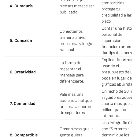
compartirlas
4. Curaduría
piensas merece ser
protege tu
publicado.
credibilidad a largo
plazo.
Contar una historia
Conectamos
personal de
primero a nivel
5. Conexión
superación
emocional y luego
financiera antes de
racional.
dar tips de ahorro.
Explicar finanzas
La forma de
usando el
presentar el
6. Creatividad
presupuesto de un
mensaje para
boda en lugar de
diferenciarte.
gráficas aburridas.
Un nicho de 20 mil
Vale más una
seguidores activos
audiencia fiel que
7. Comunidad
aporta más que un
una masa enorme
millón que no
de seguidores.
interactúa.
Una infografía útil
Crear piezas que la
con “5 errores al
8. Compartible
gente quiera
dormir” que los