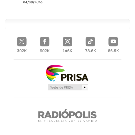
04/08/2026
302K
902K
146K
78.6K
66.5K