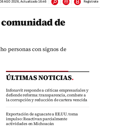
08 AGO 2026
,
Actualizado
16:46
Regístrate
la comunidad de
cho personas con signos de
ÚLTIMAS NOTICIAS
.
Infonavit responde a críticas empresariales y
defiende reforma: transparencia, combate a
la corrupción y reducción de cartera vencida
Exportación de aguacate a EE.UU. toma
impulso: Reactivan parcialmente
actividades en Michoacán