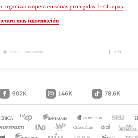
 organizado opera en zonas protegidas de Chiapas
uentra más información
Comunidades vecinos
Más
902K
146K
78.6K