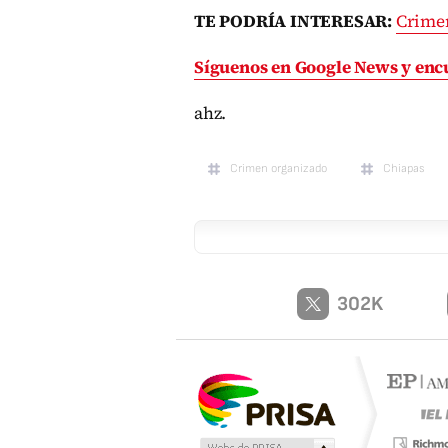
T
E PODRÍA INTERESAR:
Crimen
Síguenos en Google News y enc
ahz.
Crimen organizado
Chiapas
302K