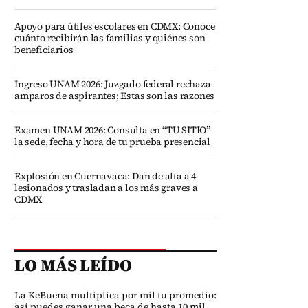
Apoyo para útiles escolares en CDMX: Conoce
cuánto recibirán las familias y quiénes son
beneficiarios
Ingreso UNAM 2026: Juzgado federal rechaza
amparos de aspirantes; Estas son las razones
Examen UNAM 2026: Consulta en “TU SITIO”
la sede, fecha y hora de tu prueba presencial
Explosión en Cuernavaca: Dan de alta a 4
lesionados y trasladan a los más graves a
CDMX
LO MÁS LEÍDO
La KeBuena multiplica por mil tu promedio:
así puedes ganar una beca de hasta 10 mil