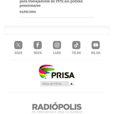
para trabajadores de 1975: así podrán
pensionarse
04/08/2026
302K
902K
146K
78.6K
66.5K