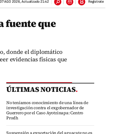
07 AGO 2026
,
Actualizado
21:42
Regístrate
a fuente que
o, donde el diplomático
eer evidencias físicas que
ÚLTIMAS NOTICIAS
.
No teníamos conocimiento de una línea de
investigación contra el exgobernador de
Guerrero por el Caso Ayotzinapa: Centro
Prodh
Suspensión a exportación del aguacate no es