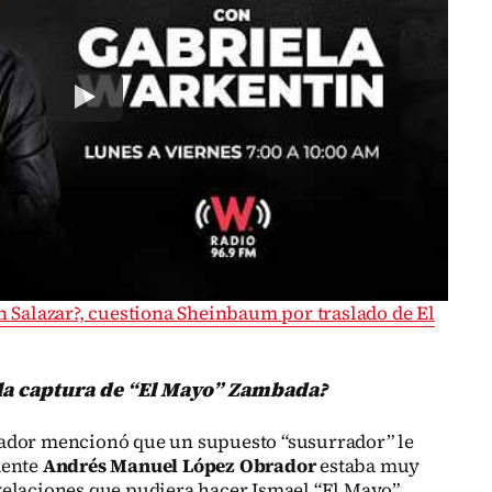
 Salazar?, cuestiona Sheinbaum por traslado de El
 la captura de “El Mayo” Zambada?
ador mencionó que un supuesto “susurrador” le
dente
Andrés Manuel López Obrador
estaba muy
velaciones que pudiera hacer Ismael “El Mayo”