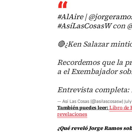
#AlAire
|
@jorgeramo
#AsíLasCosasW
con
@
🔴¿Ken Salazar mintió
Recordemos que la p
a el Exembajador sob
Entrevista completa:
— Así Las Cosas (@asilascosasw)
Jul
También puedes leer:
Libro de 
revelaciones
¿Qué reveló Jorge Ramos sobr