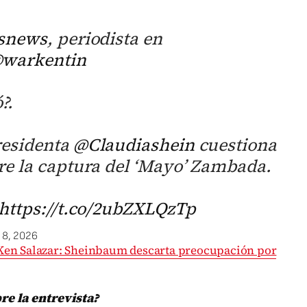
snews
, periodista en
warkentin
?.
residenta
@Claudiashein
cuestiona
re la captura del ‘Mayo’ Zambada.
https://t.co/2ubZXLQzTp
y 8, 2026
Ken Salazar: Sheinbaum descarta preocupación por
e la entrevista?