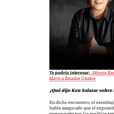
Te podría interesar:
¿Miente Ken
Mayo a Estados Unidos
¿Qué dijo Ken Salazar sobre
En dicho encuentro, el exembaj
había asegurado que el expresi
preocupado por las posibles re