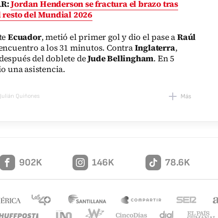
AR:
Jordan Henderson se fractura el brazo tras
l resto del Mundial 2026
nte
Ecuador
, metió el primer gol y dio el pase a
Raúl
 encuentro a los 31 minutos. Contra
Inglaterra
,
después del doblete de
Jude Bellingham
. En 5
io una asistencia.
Julián Quiñones
Más
902K
146K
78.6K