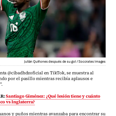
Julián Quiñones después de su gol
/
Soccrates Images
nta @cibadhdzoficial en TikTok, se muestra al
o por el pasillo mientras recibía aplausos e
”.
AR:
Santiago Giménez: ¿Qué lesión tiene y cuánto
ico vs Inglaterra?
manos y puños mientras avanzaba para encontrar su