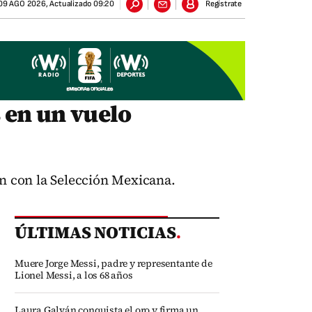
09 AGO 2026
,
Actualizado
09:20
Regístrate
 en un vuelo
ón con la Selección Mexicana.
ÚLTIMAS NOTICIAS
.
Muere Jorge Messi, padre y representante de
Lionel Messi, a los 68 años
Laura Galván conquista el oro y firma un