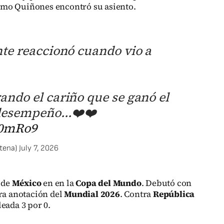
 como Quiñones encontró su asiento.
nte reaccionó cuando vio a
ndo el cariño que se ganó el
desempeño...❤️❤️
l0mRo9
rtena)
July 7, 2026
s de
México
en en la
Copa del Mundo
. Debutó con
era anotación del
Mundial 2026
. Contra
República
eada 3 por 0.