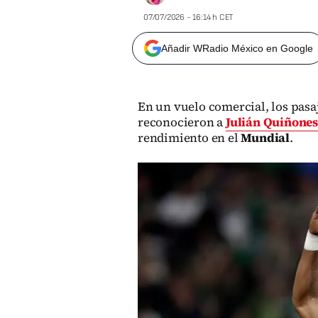
07/07/2026 - 16:14 h CET
Añadir WRadio México en Google
En un vuelo comercial, los pasa
reconocieron a
Julián Quiñone
rendimiento en el
Mundial
.