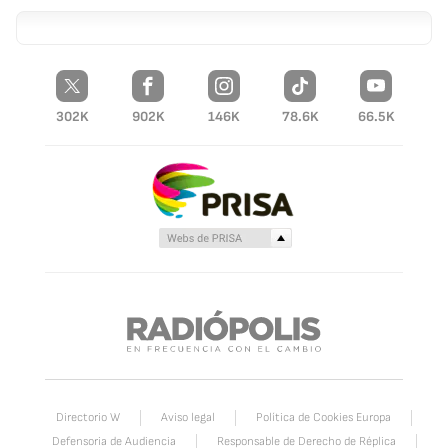
302K
902K
146K
78.6K
66.5K
Directorio W
Aviso legal
Política de Cookies Europa
Defensoria de Audiencia
Responsable de Derecho de Réplica