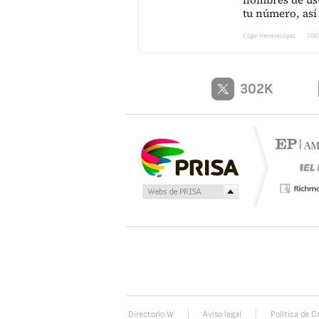
tu número, así
Edgar Herrera López
202
302K
Directorio W
Aviso legal
Política de C