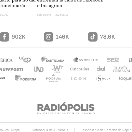
 funcionarán
e Instagram
6/07/01
Sofia Osnaya
2026/06/12
902K
146K
78.6K
ookies Europa
Defensoria de Audiencia
Responsable de Derecho de Réplic