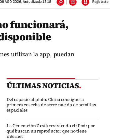
06 AGO 2026
,
Actualizado
13:18
Regístrate
o funcionará,
 disponible
nes utilizan la app, puedan
ÚLTIMAS NOTICIAS
.
Del espacio al plato: China consigue la
primera cosecha de arroz nacida de semillas
espaciales
La Generación Z está reviviendo el iPod: por
qué buscan un reproductor que no tiene
internet