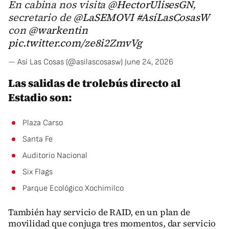
En cabina nos visita
@HectorUlisesGN
,
secretario de
@LaSEMOVI
#AsíLasCosasW
con
@warkentin
pic.twitter.com/ze8i2ZmvVg
— Así Las Cosas (@asilascosasw)
June 24, 2026
Las salidas de trolebús directo al
Estadio son:
Plaza Carso
Santa Fe
Auditorio Nacional
Six Flags
Parque Ecológico Xochimilco
También hay servicio de RAID, en un plan de
movilidad que conjuga tres momentos, dar servicio