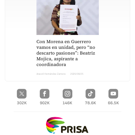
Con Morena en Guerrero
vamos en unidad, pero “no
descarto pasiones”: Beatriz
Mojica, aspirante a
coordinadora
Araceli Hernández Zamora
2026/06/25
302K
902K
146K
78.6K
66.5K