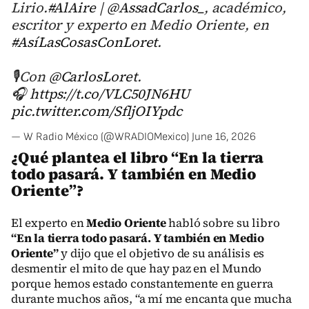
Lirio.
#AlAire
|
@AssadCarlos_
, académico,
escritor y experto en Medio Oriente, en
#AsíLasCosasConLoret
.
🎙️Con
@CarlosLoret
.
🎧
https://t.co/VLC50JN6HU
pic.twitter.com/SfljOIYpdc
— W Radio México (@WRADIOMexico)
June 16, 2026
¿Qué plantea el libro “En la tierra
todo pasará. Y también en Medio
Oriente”?
El experto en
Medio Oriente
habló sobre su libro
“En la tierra todo pasará. Y también en Medio
Oriente”
y dijo que el objetivo de su análisis es
desmentir el mito de que hay paz en el Mundo
porque hemos estado constantemente en guerra
durante muchos años, “a mí me encanta que mucha