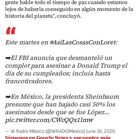
gente hable todo el tiempo de paz cuando estamos
lejos de haberla conseguido en algún momento de la
historia del planeta”, concluyó.
Este martes en
#AsíLasCosasConLoret
:
➡️El FBI anuncia que desmanteló un
complot para asesinar a Donald Trump el
día de su cumpleaños; incluía hasta
francotiradores.
➡️En México, la presidenta Sheinbaum
presume que han bajado casi 50% los
asesinatos desde que se fue López…
pic.twitter.com/CWcQQx1lmw
— W Radio México (@WRADIOMexico)
June 16, 2026
Síguenos en Google News y encuentra más