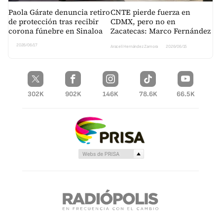
Paola Gárate denuncia retiro
CNTE pierde fuerza en
de protección tras recibir
CDMX, pero no en
corona fúnebre en Sinaloa
Zacatecas: Marco Fernández
2026/06/17
Araceli Hernández Zamora
2026/06/15
302K
902K
146K
78.6K
66.5K