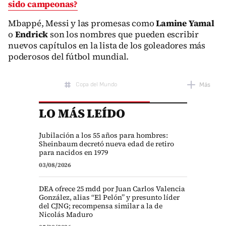
sido campeonas?
Mbappé, Messi y las promesas como
Lamine Yamal
o
Endrick
son los nombres que pueden escribir
nuevos capítulos en la lista de los goleadores más
poderosos del fútbol mundial.
Copa del Mundo
Más
LO MÁS LEÍDO
Mundial 2026
Jubilación a los 55 años para hombres:
Sheinbaum decretó nueva edad de retiro
para nacidos en 1979
03/08/2026
DEA ofrece 25 mdd por Juan Carlos Valencia
González, alias “El Pelón” y presunto líder
del CJNG; recompensa similar a la de
Nicolás Maduro