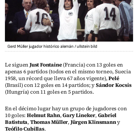
Gerd Müller jugador histórico alemán
/
ullstein bild
Le siguen
Just Fontaine
(Francia) con 13 goles en
apenas 6 partidos (todos en el mismo torneo, Suecia
1958, un récord que lleva 67 años vigente),
Pelé
(Brasil) con 12 goles en 14 partidos; y
Sándor Kocsis
(Hungría) con 11 goles en 5 partidos.
En el décimo lugar hay un grupo de jugadores con
10 goles:
Helmut Rahn
,
Gary Lineker
,
Gabriel
Batistuta
,
Thomas Müller
,
Jürgen Klinsmann
y
Teófilo Cubillas
.