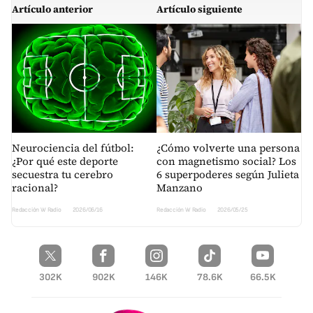
Artículo anterior
Artículo siguiente
Neurociencia del fútbol:
¿Cómo volverte una persona
¿Por qué este deporte
con magnetismo social? Los
secuestra tu cerebro
6 superpoderes según Julieta
racional?
Manzano
Redacción W Radio
2026/06/16
Redacción W Radio
2026/05/25
302K
902K
146K
78.6K
66.5K