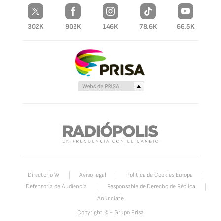
302K
902K
146K
78.6K
66.5K
Directorio W
Aviso legal
Política de Cookies Europa
Defensoria de Audiencia
Responsable de Derecho de Réplica
Anúnciate
Copyright © - Grupo Prisa