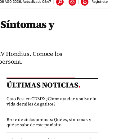
06 AGO 2026
,
Actualizado
05:47
Regístrate
 Síntomas y
 MV Hondius. Conoce los
 persona.
ÚLTIMAS NOTICIAS
.
Gato Fest en CDMX: ¿Cómo ayudar y salvar la
vida de miles de gatitos?
Brote de ciclosporiasis: Qué es, síntomas y
qué se sabe de este parásito