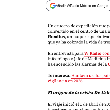
Añadir WRadio México en Google
Un crucero de expedición que pr
convertido en el centro de una 
Hondius
, un buque especializad
que ya ha cobrado la vida de tr
En entrevista para
W Radio
co
infectólogo y Jefe de Medicina I
ha encendido las alarmas de la
O
Te interesa:
Hantavirus: los paí
vigilancia en 2026
El origen de la crisis: De Ush
El viaje inició el 1 de abril de 
investigaciones, el paciente ce