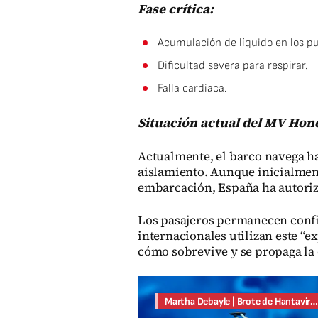
Fase crítica:
Acumulación de líquido en los 
Dificultad severa para respirar.
Falla cardiaca.
Situación actual del MV Hon
Actualmente, el barco navega hac
aislamiento. Aunque inicialment
embarcación, España ha autoriz
Los pasajeros permanecen confi
internacionales utilizan este “
cómo sobrevive y se propaga la
Compartir
Martha Debayle | Brote de Hantavirus en el Crucero de expedición Polar MV Hondi